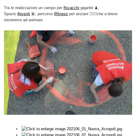
Tra le realizzazioni un campo per
#scacchi
gigante ♟,
Spazio
#eventi
🎤, percorso
#fitness
per anziani 🏃🏼‍♂️che a breve
inizieremo ad animare.