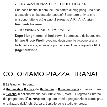
I RAGAZZI DI PASS PER IL PROGETTO ARIA
Che cosa hanno in comune una partita di ping pong, una sfida
a scacchi e un laboratorio teatrale? Sono tutte attività che
uniscono tutte le età grazie al
progetto A.R.I.A. (Anziani
Resilienti Insieme
...
TORNIAMO A PULIRE I MURALES!
Dopo i lunghi mesi di lockdown
il sottopasso della stazione
Milano Greco Pirelli
avevano decisamente bisogno di una
bella rinfrescata, e quale opportunità migliore la
squadra REA
(Rigenerazione
...
COLORIAMO PIAZZA TIRANA!
Il 12 Giugno intervento
di
#urbanistica
#tattica
dei
#volontari
di
#nuovaacropoli
a Piazza Tirana
a
#Milano
in collaborazione con Municipio 6, WAU!. Progetto all'interno
del programma
#PiazzeAperte
, ispirato tramite progettazione partecipata
e realizzato dall'Arch. Barbara Borsello dello studio g4:group.